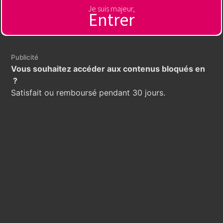
Je suis majeur,
hấp dẫn.
Entrer
Publicité
ABC8
- Cổng game giải trí hàng đầu 2024, nơi hội tụ
Vous souhaitez accéder aux contenus bloqués en
các trò chơi bài đổi thưởng, cược thể thao, và slot
?
game hấp dẫn. Đăng ký ngay để nhận khuyến mãi
Satisfait ou remboursé pendant 30 jours.
khủng và trải nghiệm đỉnh cao giải trí trực tuyến!
Thông tin chi tiết:
Địa chỉ: Ng. 1 Trần Kim Xuyến, Yên Hoà, Cầu Giấy, Hà
Nội, Việt Nam
Zipcode: 100000
Website:
https://abc8vn2.com/
Phone: 0337648544